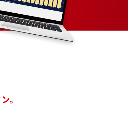
ワン。
。