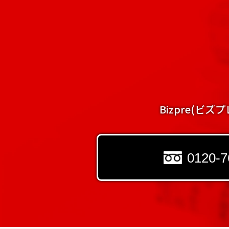
Bizpre(ビ
0120-7